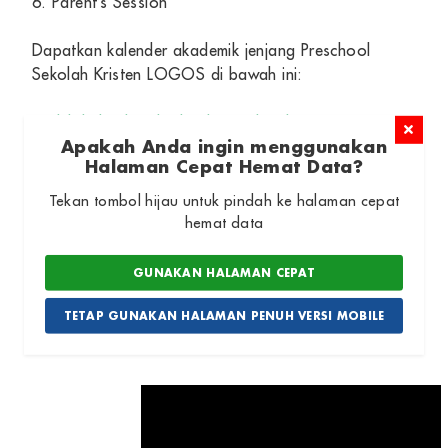
6. Parent’s Session
Dapatkan kalender akademik jenjang Preschool
Sekolah Kristen LOGOS di bawah ini:
Unduh kalender akademik Preschool Semester 1
Apakah Anda ingin menggunakan
Halaman Cepat Hemat Data?
Unduh kalender akademik Preschool Semester 2
Tekan tombol hijau untuk pindah ke halaman cepat
hemat data
Penerimaan Siswa Baru
GUNAKAN HALAMAN CEPAT
Tahun Ajaran 2022-
TETAP GUNAKAN HALAMAN PENUH VERSI MOBILE
2023