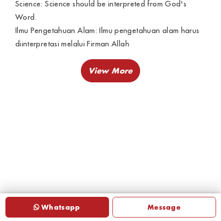
Science: Science should be interpreted from God's
Word.
Ilmu Pengetahuan Alam: Ilmu pengetahuan alam harus
diinterpretasi melalui Firman Allah
Ilmu Pengetahuan Alam dibuat dengan mengutamakan
pemahaman konseptual, bukan sekedar menghafal.
Sehingga anak akan mendapatkan pengertian yang
komprehensif dan utuh, bukan terpecah-pecah, apalagi
hanya untuk menjawab soal-soal ujian saja.
Pembelajaran disertai dengan praktikum dan berbagai
alat peraga, sehingga memudahkan anak untuk
memahami konsep yang sulit sekalipun.
Whatsapp