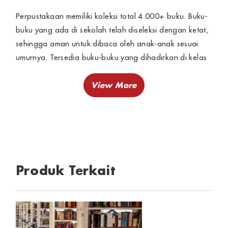
Perpustakaan memiliki koleksi total 4.000+ buku. Buku-
buku yang ada di sekolah telah diseleksi dengan ketat,
sehingga aman untuk dibaca oleh anak-anak sesuai
umurnya. Tersedia buku-buku yang dihadirkan di kelas
dan selalu diganti paling lama setiap 3 bulan, dan
paling cepat sesuai kebutuhan. KB & TK Kristen LOGOS
telah menghasilkan anak-anak yang berbudaya
membaca sejak kecil. Kemampuan literasi anak-anak KB
& TK Kristen LOGOS melampaui anak-anak pada
umumnya. Guru-guru juga merupakan guru-guru
pembelajaran dan memberikan teladan dalam hal
membaca. Perpustakaan yang nyaman sebagai tempat
Produk Terkait
membaca bagi anak-anak.