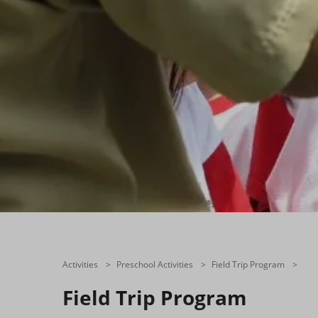
Activities
Preschool Activities
Field Trip Program
Field Trip Program