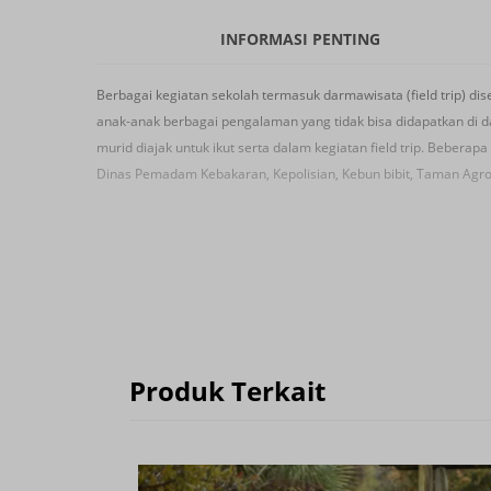
INFORMASI PENTING
Berbagai kegiatan sekolah termasuk darmawisata (field trip) d
anak-anak berbagai pengalaman yang tidak bisa didapatkan di da
murid diajak untuk ikut serta dalam kegiatan field trip. Beberapa 
Dinas Pemadam Kebakaran, Kepolisian, Kebun bibit, Taman Agro
Produk Terkait