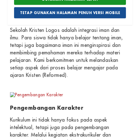
bagaimana nilai-nilai seperti kasih, kerendahan hati,
TETAP GUNAKAN HALAMAN PENUH VERSI MOBILE
dan kebaikan dapat diterapkan dalam kehidupan
sehari-hari. Salah satu keunikan dari kurikulum di
Sekolah Kristen Logos adalah integrasi iman dan
ilmu. Para siswa tidak hanya belajar tentang iman,
tetapi juga bagaimana iman ini menginspirasi dan
membimbing pemahaman mereka terhadap materi
pelajaran. Kami berkomitmen untuk melandaskan
setiap aspek dari proses belajar mengajar pada
ajaran Kristen (Reformed).
Pengembangan Karakter
Kurikulum ini tidak hanya fokus pada aspek
intelektual, tetapi juga pada pengembangan
karakter. Melalui kegiatan ekstrakurikuler dan