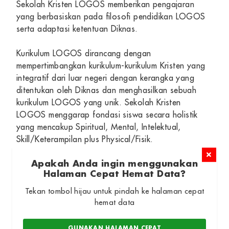
Sekolah Kristen LOGOS memberikan pengajaran
yang berbasiskan pada filosofi pendidikan LOGOS
serta adaptasi ketentuan Diknas.
Kurikulum LOGOS dirancang dengan
mempertimbangkan kurikulum-kurikulum Kristen yang
integratif dari luar negeri dengan kerangka yang
ditentukan oleh Diknas dan menghasilkan sebuah
kurikulum LOGOS yang unik. Sekolah Kristen
LOGOS menggarap fondasi siswa secara holistik
yang mencakup Spiritual, Mental, Intelektual,
Skill/Keterampilan plus Physical/Fisik.
Apakah Anda ingin menggunakan
Kurikulum Berbasis Nilai serta Integrasi
Halaman Cepat Hemat Data?
Iman dan Ilmu
Tekan tombol hijau untuk pindah ke halaman cepat
hemat data
Kurikulum di Sekolah Kristen Logos didasarkan pada
prinsip-prinsip Alkitabiah. Materi pelajaran tidak
hanya fokus pada aspek akademik, tetapi juga
GUNAKAN HALAMAN CEPAT