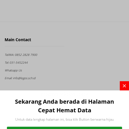
Main Contact
Tel/WA:
0852 2828 7900
Tel:
031-5452244
Whatsapp Us
Email:
info@logos.sch.id
Program Sekolah Logos
Sekarang Anda berada di Halaman
Cepat Hemat Data
Untuk data lengkap halaman ini, bisa klik Button berwarna hijau