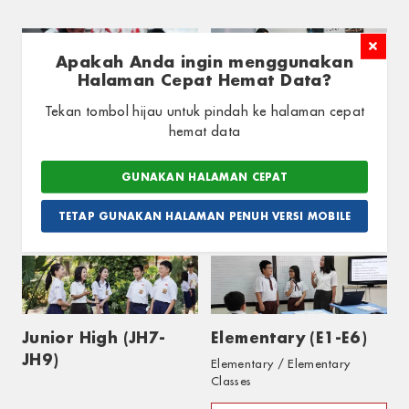
Apakah Anda ingin menggunakan
Halaman Cepat Hemat Data?
Playgroup
Kindergarten (K1 &
Tekan tombol hijau untuk pindah ke halaman cepat
hemat data
K2)
Preschool / Preschool Classes
Preschool / Preschool Classes
GUNAKAN HALAMAN CEPAT
Hubungi Kami
Hubungi Kami
TETAP GUNAKAN HALAMAN PENUH VERSI MOBILE
Junior High (JH7-
Elementary (E1-E6)
JH9)
Elementary / Elementary
Classes