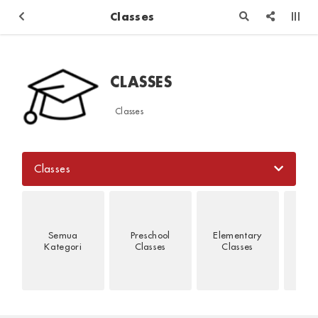
Classes
CLASSES
Classes
Classes
Semua
Preschool
Elementary
Jun
Kategori
Classes
Classes
Cl