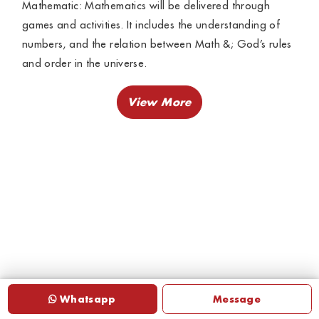
Mathematic: Mathematics will be delivered through
games and activities. It includes the understanding of
numbers, and the relation between Math &; God’s rules
and order in the universe.
Matematika: Matematika akan diajarkan dalam bentuk
permainan dan aktivitas. Di dalamnya tercakup
pengertian angka, pandangan tentang matematika
dalam kaitannya dengan peraturan-peraturan Tuhan
dan keteraturan alam semesta.
Whatsapp